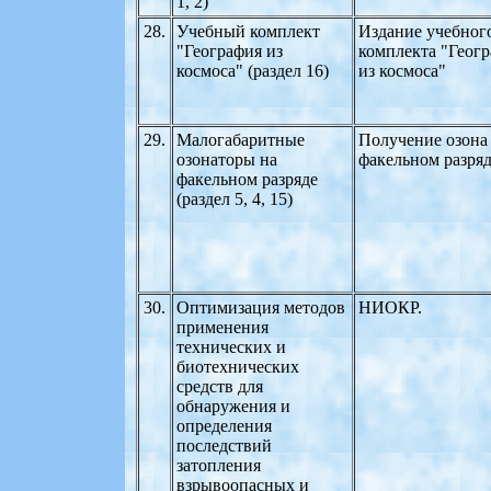
1, 2)
28.
Учебный комплект
Издание учебног
"География из
комплекта "Геог
космоса" (раздел 16)
из космоса"
29.
Малогабаритные
Получение озона
озонаторы на
факельном разря
факельном разряде
(раздел 5, 4, 15)
30.
Оптимизация методов
НИОКР.
применения
технических и
биотехнических
средств для
обнаружения и
определения
последствий
затопления
взрывоопасных и