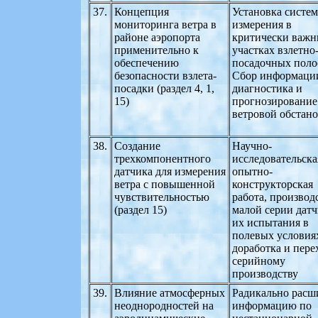
37.
Концепция
Установка систе
мониторинга ветра в
измерения в
районе аэропорта
критически важ
применительно к
участках взлетно
обеспечению
посадочных поло
безопасности взлета-
Сбор информаци
посадки (раздел 4, 1,
диагностика и
15)
прогнозирование
ветровой обстан
38.
Создание
Научно-
трехкомпонентного
исследовательска
датчика для измерения
опытно-
ветра с повышенной
конструкторская
чувствительностью
работа, производ
(раздел 15)
малой серии датч
их испытания в
полевых условия
доработка и пере
серийному
производству
39.
Влияние атмосферных
Радикально расш
неоднородностей на
информацию по