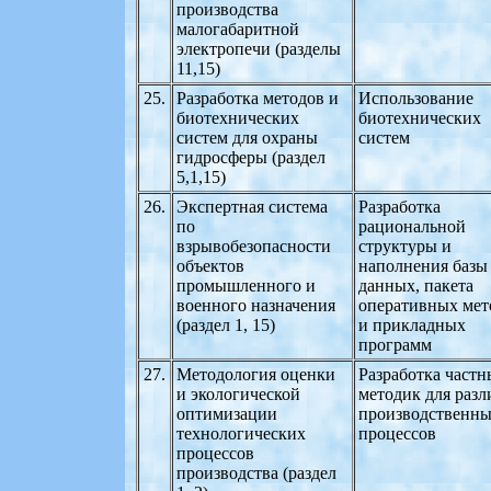
производства
малогабаритной
электропечи (разделы
11,15)
25.
Разработка методов и
Использование
биотехнических
биотехнических
систем для охраны
систем
гидросферы (раздел
5,1,15)
26.
Экспертная система
Разработка
по
рациональной
взрывобезопасности
структуры и
объектов
наполнения базы
промышленного и
данных, пакета
военного назначения
оперативных мет
(раздел 1, 15)
и прикладных
программ
27.
Методология оценки
Разработка частн
и экологической
методик для раз
оптимизации
производственн
технологических
процессов
процессов
производства (раздел