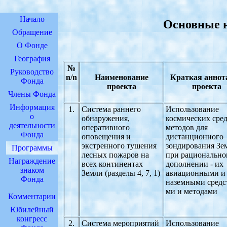
Начало
Основные 
Обращение
О Фонде
География
№
Руководство
n/n
Наименование
Краткая аннот
Фонда
проекта
проекта
Члены Фонда
Информация
1.
Система раннего
Использование
о
обнаружения,
космических сред
деятельности
оперативного
методов для
Фонда
оповещения и
дистанционного
экстренного тушения
зондирования Зе
Программы
лесных пожаров на
при рационально
Награждение
всех континентах
дополнении - их
знаком
Земли (разделы 4, 7, 1)
авиационными и
Фонда
наземными средс
ми и методами
Комментарии
Юбилейный
конгресс
2.
Система мероприятий
Использование