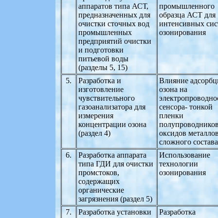
аппаратов типа АСТ,
промышленного
предназначенных для
образца АСТ для
очистки сточных вод
интенсивных сис
промышленных
озонирования
предприятий очистки
и подготовки
питьевой воды
(разделы 5, 15)
5.
Разработка и
Влияние адсорбц
изготовление
озона на
чувствительного
электропроводно
газоанализатора для
сенсора- тонкой
измерения
пленки
концентрации озона
полупроводнико
(раздел 4)
оксидов металло
сложного состава
6.
Разработка аппарата
Использование
типа ГДИ для очистки
технологии
промстоков,
озонирования
содержащих
органические
загрязнения (раздел 5)
7.
Разработка установки
Разработка