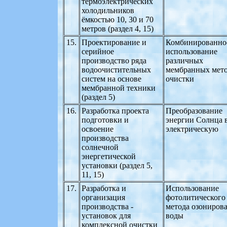
термоэлектрических
холодильников
ёмкостью 10, 30 и 70
метров (раздел 4, 15)
15.
Проектирование и
Комбинированно
серийное
использование
производство ряда
различных
водоочистительных
мембранных мет
систем на основе
очистки
мембранной техники
(раздел 5)
16.
Разработка проекта
Преобразование
подготовки и
энергии Солнца 
освоение
электрическую
производства
солнечной
энергетической
установки (раздел 5,
11, 15)
17.
Разработка и
Использование
организация
фотолитического
производства -
метода озониров
установок для
воды
комплексной очистки