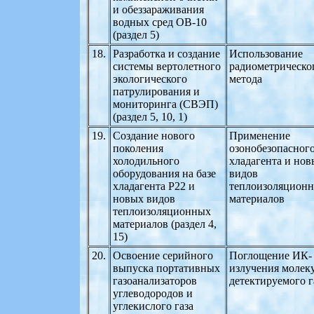
и обеззараживания
водных сред ОВ-10
(раздел 5)
18.
Разработка и создание
Использование
системы вертолетного
радиометрическо
экологического
метода
патрулирования и
мониторинга (СВЭП)
(раздел 5, 10, 1)
19.
Создание нового
Применение
поколения
озонобезопасног
холодильного
хладагента и нов
оборудования на базе
видов
хладагента Р22 и
теплоизоляцион
новых видов
материалов
теплоизоляционных
материалов (раздел 4,
15)
20.
Освоение серийного
Поглощение ИК-
выпуска портативных
излучения молек
газоанализаторов
детектируемого г
углеводородов и
углекислого газа