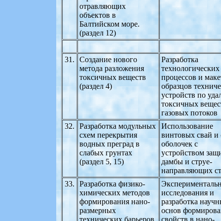
отравляющих
объектов в
Балтийском море.
(раздел 12)
31.
Создание нового
Разработка
метода разложения
технологических
токсичных веществ
процессов и мак
(раздел 4)
образцов технич
устройств по уд
токсичных вещес
газовых потоков
32.
Разработка модульных
Использование
схем перекрытия
винтовых свай и 
водных преград в
оболочек с
слабых грунтах
устройством защ
(раздел 5, 15)
дамбы и струе-
направляющих с
33.
Разработка физико-
Эксперименталь
химических методов
исследования и
формирования нано-
разработка науч
размерных
основ формирова
технических барьеров
свойств в нано-