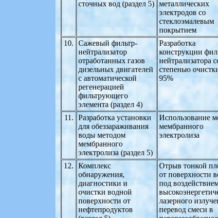
сточных вод (раздел 5)
металлических
электродов со
стеклоэмалевым
покрытием
10.
Сажевый фильтр-
Разработка
нейтрализатор
конструкции фил
отработанных газов
нейтрализатора с
дизельных двигателей
степенью очистк
с автоматической
95%
регенерацией
фильтрующего
элемента (раздел 4)
11.
Разработка установки
Использование м
для обеззараживания
мембранного
воды методом
электролиза
мембранного
электролиза (раздел 5)
12.
Комплекс
Отрыв тонкой пл
обнаружения,
от поверхности 
диагностики и
под воздействие
очистки водной
высокоэнергетич
поверхности от
лазерного излуче
нефтепродуктов
перевод смеси в