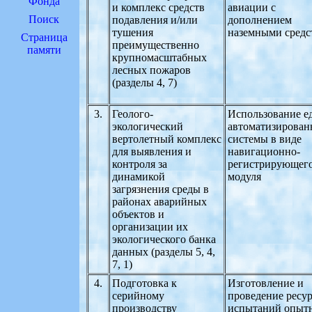
Фонда
и комплекс средств
авиации с
Поиск
подавления и/или
дополнением
тушения
наземными средс
Страница
преимущественно
памяти
крупномасштабных
лесных пожаров
(разделы 4, 7)
3.
Геолого-
Использование е
экологический
автоматизирован
вертолетный комплекс
системы в виде
для выявления и
навигационно-
контроля за
регистрирующег
динамикой
модуля
загрязнения среды в
районах аварийных
объектов и
организации их
экологического банка
данных (разделы 5, 4,
7, 1)
4.
Подготовка к
Изготовление и
серийному
проведение ресу
производству
испытаний опыт