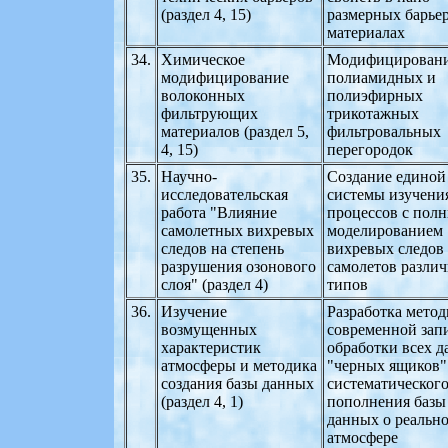
(раздел 4, 15)
размерных барье
материалах
34.
Химическое
Модифицирован
модифицирование
полиамидных и
волоконных
полиэфирных
фильтрующих
трикотажных
материалов (раздел 5,
фильтровальных
4, 15)
перегородок
35.
Научно-
Создание единой
исследовательская
системы изучени
работа "Влияние
процессов с пол
самолетных вихревых
моделированием
следов на степень
вихревых следов
разрушения озонового
самолетов разли
слоя" (раздел 4)
типов
36.
Изучение
Разработка мето
возмущенных
современной зап
характеристик
обработки всех 
атмосферы и методика
"черных ящиков"
создания базы данных
систематическог
(раздел 4, 1)
пополнения базы
данных о реальн
атмосфере