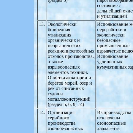
(раздел 5)
парогазообразное
состояние с
дальнейшей очис
и утилизацией
13.
Экологически
Использование м
безвредная
переработки в
утилизация
экологически
органических и
безопасные
неорганических
промышленные
реакционноспособных
взрывчатые вещес
отходов производства,
Использование
а также
удлиненных
взрывоопасных
кумулятивных за
элементов техники.
Очистка акватории и
берегов морей, озер и
рек от списанных
судов и
металлоконструкций
(раздел 5, 6, 9, 14)
14.
Организация
Из производства
серийного
исключены
производства
озоноопасные
озонобезопасных
хладагенты