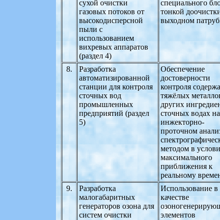
сухой очистки
специального бл
газовых потоков от
тонкой доочистк
высокодисперсной
выходном патруб
пыли с
использованием
вихревых аппаратов
(раздел 4)
8.
Разработка
Обеспечение
автоматизированной
достоверности
станции для контроля
контроля содерж
сточных вод
тяжёлых металло
промышленных
других ингредие
предприятий (раздел
сточных водах на
5)
инжекторно-
проточном анали
спектрографичес
методом в услов
максимального
приближения к
реальному време
9.
Разработка
Использование в
малогабаритных
качестве
генераторов озона для
озоногенерирую
систем очистки
элементов